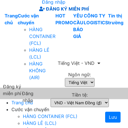
Đăng nhập
ĐĂNG KÝ MIỄN PHÍ
Trang
Cước vận
HOT
YÊU
CÔNG TY
Tin thị
chủ
chuyển
PROMO
CẦU
LOGISTICS
trường
HÀNG
BÁO
CONTAINER
GIÁ
(FCL)
HÀNG LẺ
(LCL)
Tiếng Việt - VND
HÀNG
KHÔNG
Ngôn ngữ:
(AIR)
Đăng ký
miễn phí
Đăng
Tiền tệ:
nhập
Trang chủ
Cước vận chuyển
HÀNG CONTAINER (FCL)
Lưu
HÀNG LẺ (LCL)